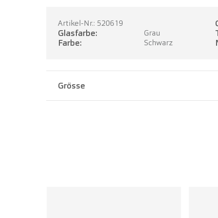
Artikel-Nr.: 520619
Glasfarbe:
Grau
Farbe:
Schwarz
Grösse
Stegbreite:
17 mm
Bügellänge:
140 mm