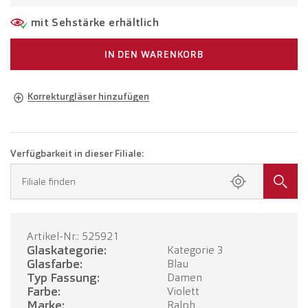
mit Sehstärke erhältlich
IN DEN WARENKORB
Korrekturgläser hinzufügen
Brille in Ihrer Sehstärke
Brille mit Einstärkengläsern
CHF 252.00
Verfügbarkeit in dieser Filiale:
Buchen Sie einen Termin in Ihrer Filiale.
Filiale finden
Brille mit Gleitsichtgläsern
CHF 452.00
Artikel-Nr.: 525921
TERMIN BUCHEN
Glaskategorie:
Kategorie 3
Glasfarbe:
Blau
Typ Fassung:
Damen
Farbe:
Violett
Marke:
Ralph