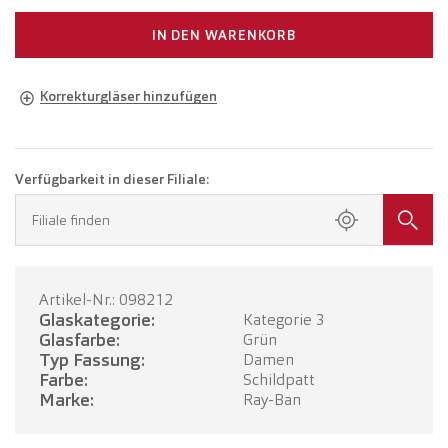
IN DEN WARENKORB
Korrekturgläser hinzufügen
Brille in Ihrer Sehstärke
Brille mit Einstärkengläsern
CHF 324.00
Verfügbarkeit in dieser Filiale:
Buchen Sie einen Termin in Ihrer Filiale.
Filiale finden
Brille mit Gleitsichtgläsern
CHF 524.00
Artikel-Nr.: 098212
TERMIN BUCHEN
Glaskategorie:
Kategorie 3
Glasfarbe:
Grün
Typ Fassung:
Damen
Farbe:
Schildpatt
Marke:
Ray-Ban