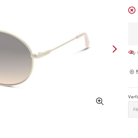
Brill
Verfü
Buch
Fi