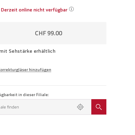
Derzeit online nicht verfügbar
CHF 99.00
mit Sehstärke erhältlich
Korrekturgläser hinzufügen
e in Ihrer Sehstärke
Brille mit Einstärkengläsern
CHF 224.00
gbarkeit in dieser Filiale:
en Sie einen Termin in Ihrer Filiale.
liale finden
Brille mit Gleitsichtgläsern
CHF 424.00