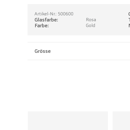
Artikel-Nr.: 500600
Glasfarbe:
Rosa
Farbe:
Gold
Grösse
Stegbreite:
14 mm
Bügellänge:
140 mm