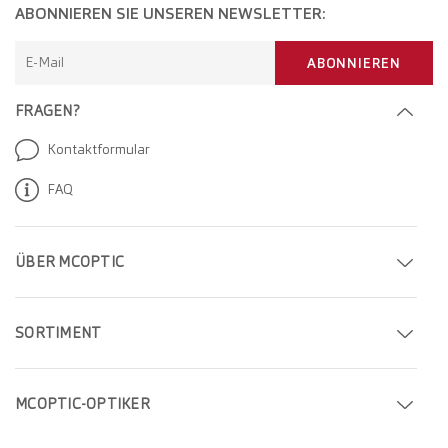
ABONNIEREN SIE UNSEREN NEWSLETTER:
E-Mail
ABONNIEREN
FRAGEN?
Kontaktformular
FAQ
ÜBER MCOPTIC
Termin buchen
SORTIMENT
Filiale finden
Brillen
Unternehmen
MCOPTIC-OPTIKER
Sonnenbrillen
Karriere
Optiker in Genf
Kontaktlinsen