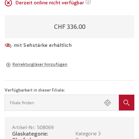
Derzeit online nicht verfügbar
CHF 336.00
mit Sehstärke erhältlich
Korrekturgläser hinzufügen
Brille in Ihrer Sehstärke
Brille mit Einstärkengläsern
CHF 461.00
Verfügbarkeit in dieser Filiale:
Buchen Sie einen Termin in Ihrer Filiale.
Filiale finden
Brille mit Gleitsichtgläsern
CHF 661.00
Artikel-Nr.: 508069
TERMIN BUCHEN
Glaskategorie:
Kategorie 3