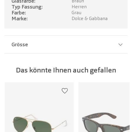
Glasfarbe:
Braun
Typ Fassung:
Herren
Farbe:
Grau
Marke:
Dolce & Gabbana
Grösse
Stegbreite:
15 mm
Das könnte Ihnen auch gefallen
Glasbreite:
58 mm
Bügellänge:
145 mm