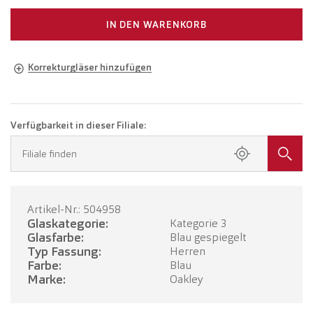
IN DEN WARENKORB
Korrekturgläser hinzufügen
Brille in Ihrer Sehstärke
Brille mit Einstärkengläsern
CHF 449.00
Verfügbarkeit in dieser Filiale:
Buchen Sie einen Termin in Ihrer Filiale.
Filiale finden
Brille mit Gleitsichtgläsern
CHF 649.00
Artikel-Nr.: 504958
TERMIN BUCHEN
Glaskategorie:
Kategorie 3
Glasfarbe:
Blau gespiegelt
Typ Fassung:
Herren
Farbe:
Blau
Marke:
Oakley