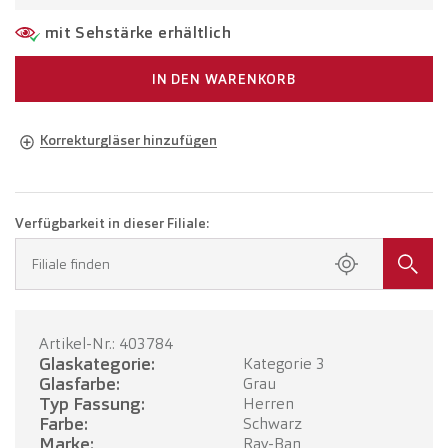
mit Sehstärke erhältlich
IN DEN WARENKORB
Korrekturgläser hinzufügen
Brille in Ihrer Sehstärke
Brille mit Einstärkengläsern
CHF 417.00
Verfügbarkeit in dieser Filiale:
Buchen Sie einen Termin in Ihrer Filiale.
Filiale finden
Brille mit Gleitsichtgläsern
CHF 617.00
Artikel-Nr.: 403784
TERMIN BUCHEN
Glaskategorie:
Kategorie 3
Glasfarbe:
Grau
Typ Fassung:
Herren
Farbe:
Schwarz
Marke:
Ray-Ban