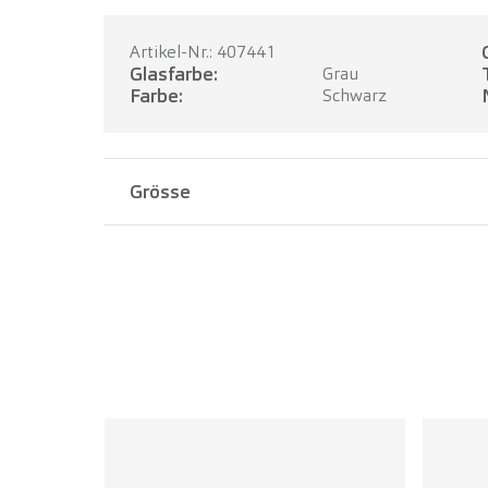
Artikel-Nr.: 407441
Glasfarbe:
Grau
Farbe:
Schwarz
Grösse
Stegbreite:
12 mm
Bügellänge:
142 mm