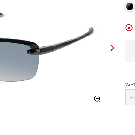
Verfü
Fi