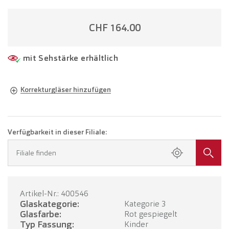
CHF 164.00
mit Sehstärke erhältlich
Korrekturgläser hinzufügen
Brille in Ihrer Sehstärke
Brille mit Einstärkengläsern
CHF 289.00
Verfügbarkeit in dieser Filiale:
Buchen Sie einen Termin in Ihrer Filiale.
Filiale finden
TERMIN BUCHEN
Artikel-Nr.: 400546
Glaskategorie:
Kategorie 3
Glasfarbe:
Rot gespiegelt
Typ Fassung:
Kinder