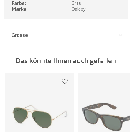
Farbe:
Grau
Marke:
Oakley
Grösse
Stegbreite:
16 mm
Das könnte Ihnen auch gefallen
Glasbreite:
53 mm
Bügellänge:
128 mm