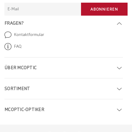
E-Mail
ABONNIEREN
FRAGEN?
Kontaktformular
FAQ
ÜBER MCOPTIC
Termin buchen
SORTIMENT
Filiale finden
Brillen
Unternehmen
MCOPTIC-OPTIKER
Sonnenbrillen
Karriere
Optiker in Genf
Kontaktlinsen