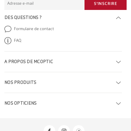
Adresse e-mail
S'INSCRIRE
DES QUESTIONS ?
Formulaire de contact
FAQ
A PROPOS DE MCOPTIC
Prendre rendez-vous
NOS PRODUITS
Trouver un magasin
Lunettes de vue
Entreprise
NOS OPTICIEN
S
Lunettes de soleil
Carrière
Opticiens à Genève
Lentilles de contact
Opticiens à Berne
Produits d'entretien pour les lentilles de contact