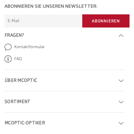
ABONNIEREN SIE UNSEREN NEWSLETTER:
E-Mail
ABONNIEREN
FRAGEN?
Kontaktformular
FAQ
ÜBER MCOPTIC
Termin buchen
SORTIMENT
Filiale finden
Brillen
Unternehmen
MCOPTIC-OPTIKER
Sonnenbrillen
Karriere