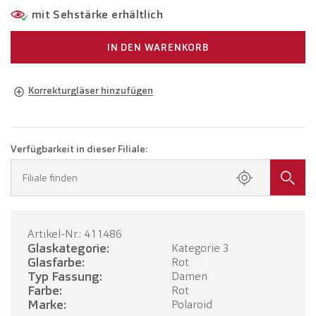
mit Sehstärke erhältlich
IN DEN WARENKORB
Korrekturgläser hinzufügen
Brille in Ihrer Sehstärke
Brille mit Einstärkengläsern
CHF 194.00
Verfügbarkeit in dieser Filiale:
Buchen Sie einen Termin in Ihrer Filiale.
Filiale finden
Brille mit Gleitsichtgläsern
CHF 394.00
Artikel-Nr.: 411486
TERMIN BUCHEN
Glaskategorie:
Kategorie 3
Glasfarbe:
Rot
Typ Fassung:
Damen
Farbe:
Rot
Marke:
Polaroid