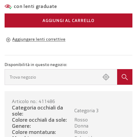
con lenti graduate
AGGIUNGI AL CARRELLO
Aggiungere lenti correttive
Occhiali della propria gradazione
Occhiali con lenti monofocali
CHF 194.00
Disponibilità in questo negozio:
Fissa un appuntamento presso il tuo negozio.
Trova negozio
Occhiali con lenti progressive
CHF 394.00
Articolo no.: 411486
FISSI UN APPUNTAMENTO
Categoria occhiali da
Categoria 3
sole:
Colore occhiali da sole:
Rosso
Genere:
Donna
Colore montatura:
Rosso