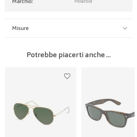
Marchio:
Polaroid
Misure
Larghezza del ponte:
15 mm
Potrebbe piacerti anche ...
Larghezza della lente:
56 mm
Lunghezza dell'asta:
145 mm