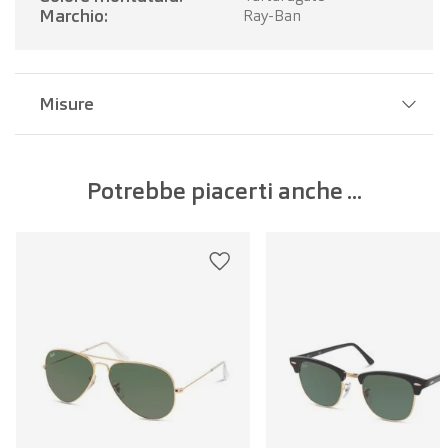
Marchio:
Ray-Ban
Misure
Larghezza del ponte:
18 mm
Potrebbe piacerti anche ...
Larghezza della lente:
52 mm
Lunghezza dell'asta:
145 mm