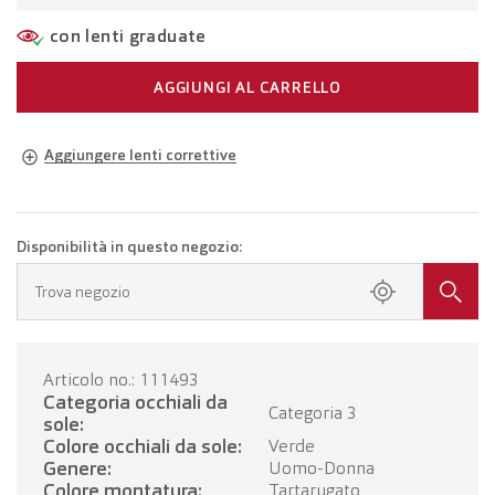
con lenti graduate
AGGIUNGI AL CARRELLO
Aggiungere lenti correttive
Occhiali della propria gradazione
Occhiali con lenti monofocali
CHF 309.00
Disponibilità in questo negozio:
Fissa un appuntamento presso il tuo negozio.
Trova negozio
Occhiali con lenti progressive
CHF 509.00
Articolo no.: 111493
FISSI UN APPUNTAMENTO
Categoria occhiali da
Categoria 3
sole:
Colore occhiali da sole:
Verde
Genere:
Uomo-Donna
Colore montatura:
Tartarugato