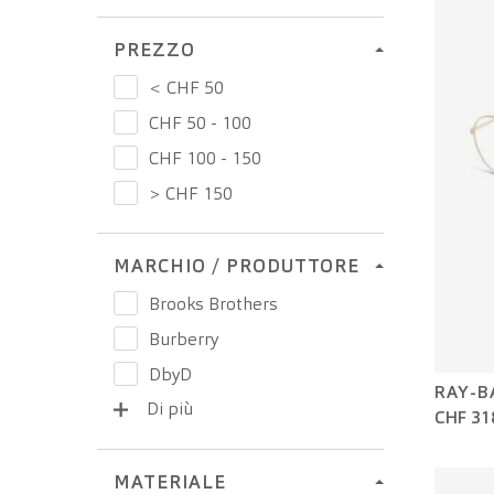
PREZZO
< CHF 50
CHF 50 - 100
CHF 100 - 150
> CHF 150
MARCHIO / PRODUTTORE
Brooks Brothers
Burberry
DbyD
RAY-B
Di più
Diesel
CHF 31
Emporio Armani
Miraflex
MATERIALE