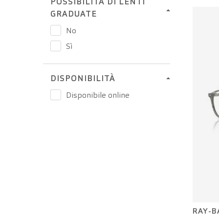
POSSIBILITÀ DI LENTI
Bronzo
GRADUATE
Grigio
No
Havana
Sì
Marrone
DISPONIBILITÀ
Multicolore
Disponibile online
Nero
Nero opaco
Oro
Rosa
Rosso
Tartarugato
Trasparente
RAY-B