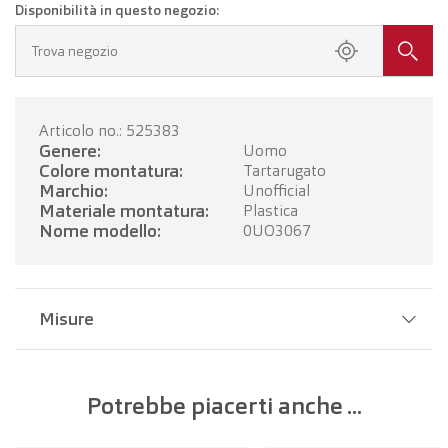
Disponibilità in questo negozio:
Trova negozio
Articolo no.: 525383
Genere:
Uomo
Colore montatura:
Tartarugato
Marchio:
Unofficial
Materiale montatura:
Plastica
Nome modello:
0UO3067
Misure
Larghezza del ponte:
20 mm
Potrebbe piacerti anche ...
Larghezza della lente:
51 mm