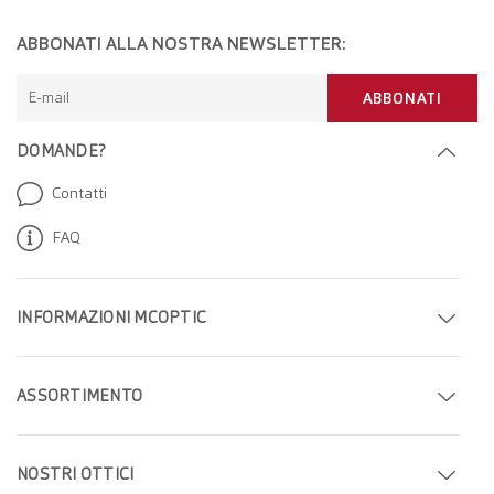
ABBONATI ALLA NOSTRA NEWSLETTER:
E-mail
ABBONATI
DOMANDE?
Contatti
FAQ
INFORMAZIONI MCOPTIC
Fissa un appuntamento
ASSORTIMENTO
Trova il tuo negozio
Occhiali
Azienda
NOSTRI OTTICI
Occhiali da sole
Carriera