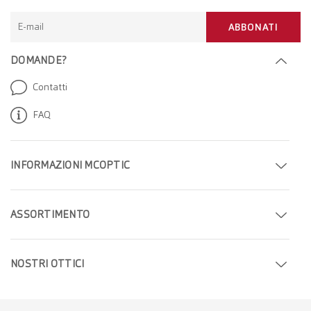
E-mail
ABBONATI
DOMANDE?
Contatti
FAQ
INFORMAZIONI MCOPTIC
Fissa un appuntamento
ASSORTIMENTO
Trova il tuo negozio
Occhiali
Azienda
NOSTRI OTTICI
Occhiali da sole
Carriera
Ottici a Ginevra
Lenti a contatto