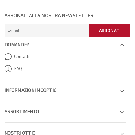
ABBONATI ALLA NOSTRA NEWSLETTER:
E-mail
ABBONATI
DOMANDE?
Contatti
FAQ
INFORMAZIONI MCOPTIC
Fissa un appuntamento
ASSORTIMENTO
Trova il tuo negozio
Occhiali
Azienda
NOSTRI OTTICI
Occhiali da sole