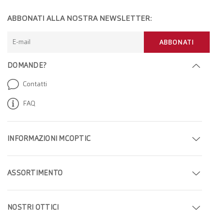
ABBONATI ALLA NOSTRA NEWSLETTER:
E-mail
ABBONATI
DOMANDE?
Contatti
FAQ
INFORMAZIONI MCOPTIC
Fissa un appuntamento
ASSORTIMENTO
Trova il tuo negozio
Occhiali
Azienda
NOSTRI OTTICI
Occhiali da sole
Carriera