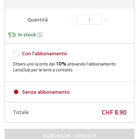
Quantità
In stock
Con l'abbonamento
10%
Ottieni uno sconto del
attivando l'abbonamento
LensClub per le lenti a contatto
Ulteriori informazioni
Senza abbonamento
Prima data di consegna:
CHF 8.90
Totale
Frequenza di consegna:
AGGIUNGI AL CARRELLO