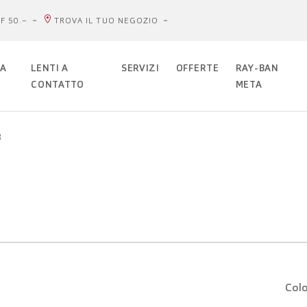
F 50.–
TROVA IL TUO NEGOZIO
DA
LENTI A
SERVIZI
OFFERTE
RAY-BAN
CONTATTO
META
8
Colo