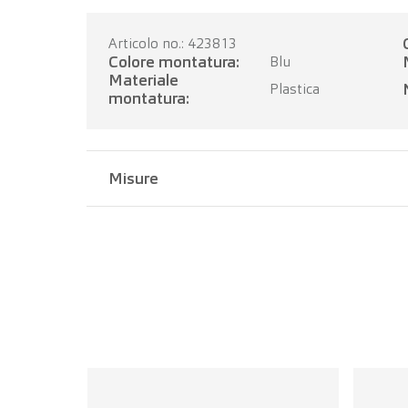
Articolo no.: 423813
Colore montatura:
Blu
Materiale
Plastica
montatura:
Misure
Larghezza del ponte:
17 mm
Lunghezza dell'asta:
135 mm