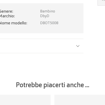
Genere:
Bambino
Marchio:
DbyD
Nome modello:
DBOT5008
Larghezza della lente:
48 mm
Potrebbe piacerti anche ...