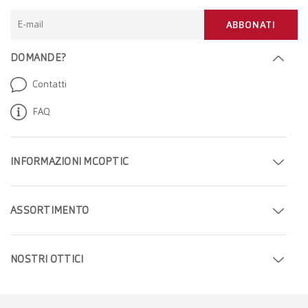
E-mail
ABBONATI
DOMANDE?
Contatti
FAQ
INFORMAZIONI MCOPTIC
Fissa un appuntamento
ASSORTIMENTO
Trova il tuo negozio
Occhiali
Azienda
NOSTRI OTTICI
Occhiali da sole
Carriera
Ottici a Ginevra
Lenti a contatto