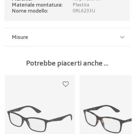
Materiale montatura:
Plastica
Nome modello:
0RL6233U
Misure
Larghezza del ponte:
16 mm
Potrebbe piacerti anche ...
Larghezza della lente:
52 mm
Lunghezza dell'asta:
145 mm