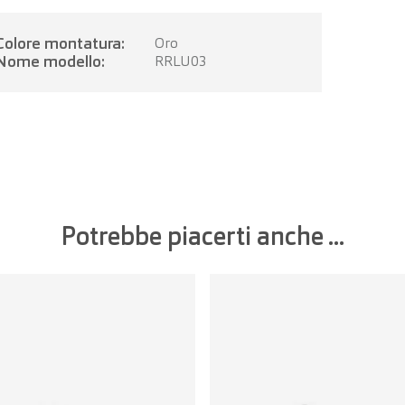
Colore montatura:
Oro
Nome modello:
RRLU03
Potrebbe piacerti anche ...