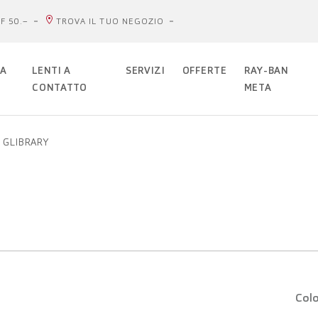
F 50.–
TROVA IL TUO NEGOZIO
DA
LENTI A
SERVIZI
OFFERTE
RAY-BAN
CONTATTO
META
ra GLIBRARY
Colo