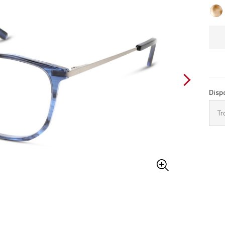
Disp
Tr