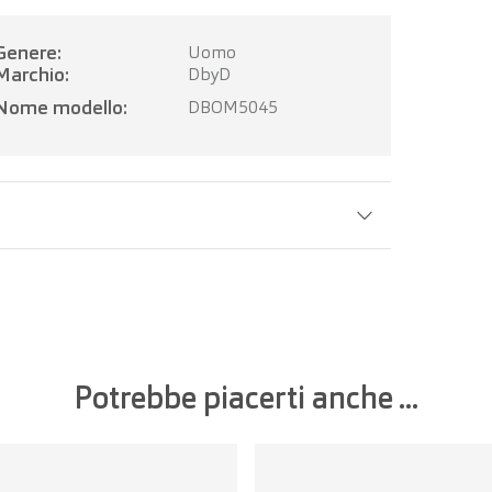
Genere:
Uomo
Marchio:
DbyD
Nome modello:
DBOM5045
Larghezza della lente:
52 mm
Potrebbe piacerti anche ...