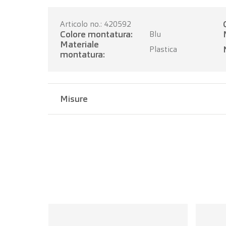
Articolo no.: 420592
Colore montatura:
Blu
Materiale
Plastica
montatura:
Misure
Larghezza del ponte:
18 mm
Lunghezza dell'asta:
145 mm