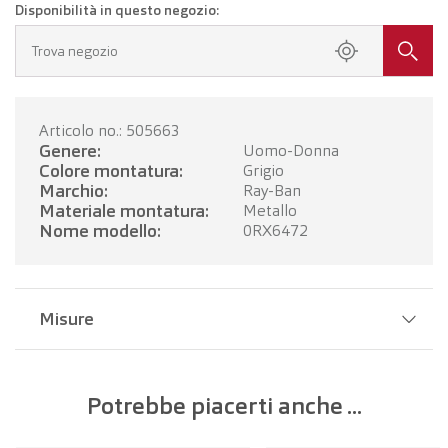
Disponibilità in questo negozio:
Trova negozio
Articolo no.: 505663
Genere:
Uomo-Donna
Colore montatura:
Grigio
Marchio:
Ray-Ban
Materiale montatura:
Metallo
Nome modello:
0RX6472
Misure
Larghezza del ponte:
20 mm
Potrebbe piacerti anche ...
Larghezza della lente:
50 mm