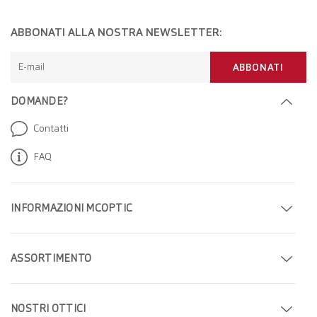
ABBONATI ALLA NOSTRA NEWSLETTER:
E-mail
ABBONATI
DOMANDE?
Contatti
FAQ
INFORMAZIONI MCOPTIC
Fissa un appuntamento
ASSORTIMENTO
Trova il tuo negozio
Occhiali
Azienda
NOSTRI OTTICI
Occhiali da sole
Carriera