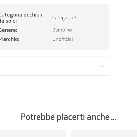
occhiali
Categoria 3
da sole:
Genere:
Bambino
Marchio:
Unofficial
Larghezza della lente:
47 mm
Potrebbe piacerti anche ...