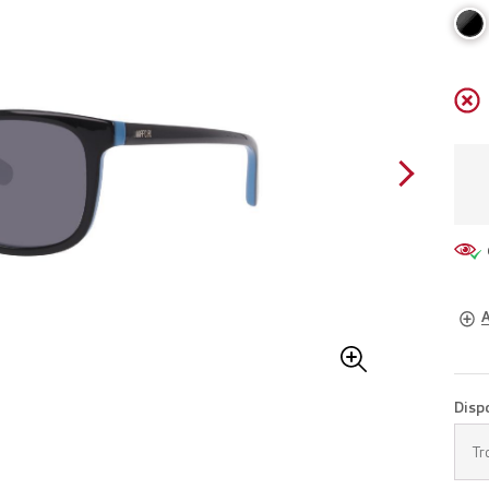
A
Occh
Disp
Fiss
Tr