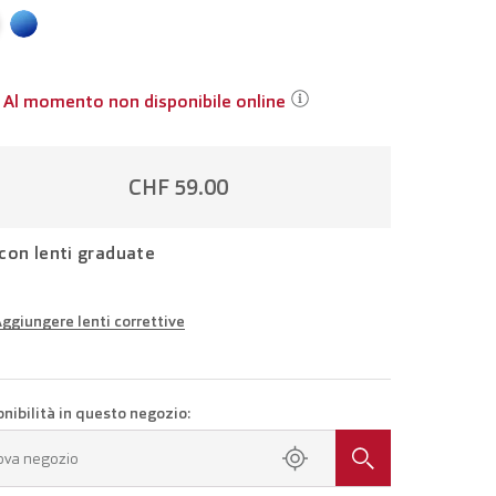
Al momento non disponibile online
CHF 59.00
con lenti graduate
ggiungere lenti correttive
iali della propria gradazione
Occhiali con lenti monofocali
CHF 184.00
onibilità in questo negozio:
a un appuntamento presso il tuo negozio.
ova negozio