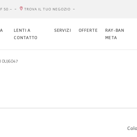
F 50.–
TROVA IL TUO NEGOZIO
DA
LENTI A
SERVIZI
OFFERTE
RAY-BAN
CONTATTO
META
al 0UJ6047
Colo