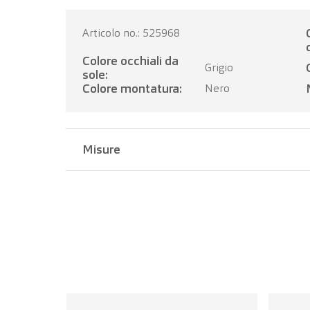
Categoria 
Articolo no.: 525968
Colore occhiali da
Grigio
sole:
Colore montatura:
Nero
Misure
Larghezza del ponte:
18 mm
Lunghezza dell'asta:
130 mm