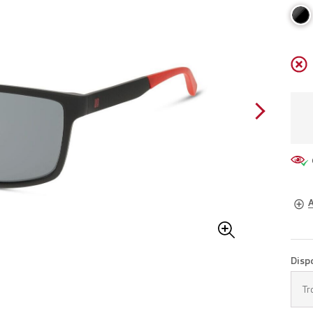
A
Occh
Disp
Fiss
Tr