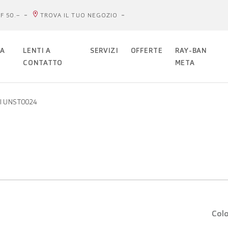
F 50.–
TROVA IL TUO NEGOZIO
DA
LENTI A
SERVIZI
OFFERTE
RAY-BAN
CONTATTO
META
al UNST0024
Colo