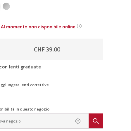
Al momento non disponibile online
CHF 39.00
con lenti graduate
ggiungere lenti correttive
iali della propria gradazione
Occhiali con lenti monofocali
CHF 164.00
onibilità in questo negozio:
a un appuntamento presso il tuo negozio.
ova negozio