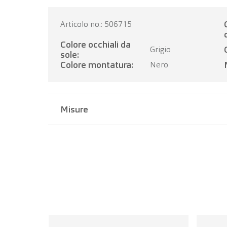
Categoria 
Articolo no.: 506715
Colore occhiali da
Grigio
sole:
Colore montatura:
Nero
Misure
Larghezza del ponte:
17 mm
Lunghezza dell'asta:
135 mm