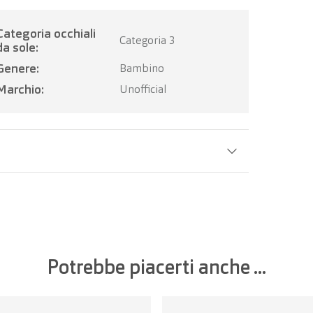
occhiali
Categoria 3
da sole:
Genere:
Bambino
Marchio:
Unofficial
Larghezza della lente:
56 mm
Potrebbe piacerti anche ...