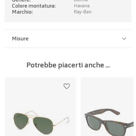
Colore montatura:
Havana
Marchio:
Ray-Ban
Misure
Larghezza del ponte:
18 mm
Potrebbe piacerti anche ...
Larghezza della lente:
54 mm
Lunghezza dell'asta:
145 mm