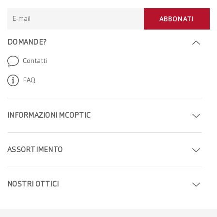
E-mail
ABBONATI
DOMANDE?
Contatti
FAQ
INFORMAZIONI MCOPTIC
Fissa un appuntamento
ASSORTIMENTO
Trova il tuo negozio
Occhiali
Azienda
NOSTRI OTTICI
Occhiali da sole
Carriera
Ottici a Ginevra
Lenti a contatto