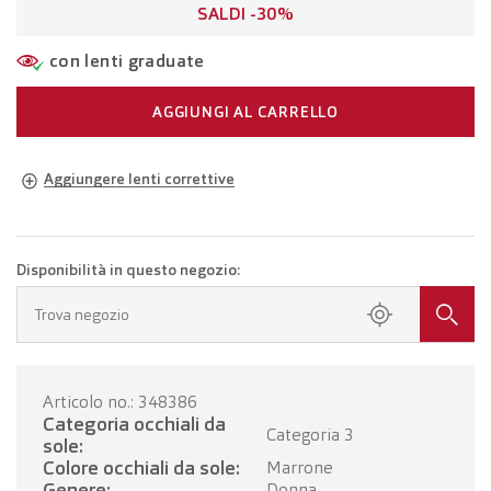
SALDI -30%
con lenti graduate
AGGIUNGI AL CARRELLO
Aggiungere lenti correttive
Occhiali della propria gradazione
Occhiali con lenti monofocali
CHF 345.00
Disponibilità in questo negozio:
Fissa un appuntamento presso il tuo negozio.
Trova negozio
Occhiali con lenti progressive
CHF 545.00
Articolo no.: 348386
FISSI UN APPUNTAMENTO
Categoria occhiali da
Categoria 3
sole:
Colore occhiali da sole:
Marrone
Genere:
Donna