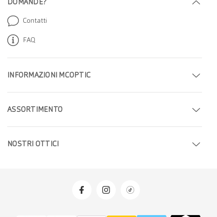
DOMANDE?
Contatti
FAQ
INFORMAZIONI MCOPTIC
Fissa un appuntamento
ASSORTIMENTO
Trova il tuo negozio
Occhiali
Azienda
NOSTRI OTTICI
Occhiali da sole
Carriera
Ottici a Ginevra
Lenti a contatto
Ottici a Bern
Soluzioni per lenti a contatto
Ottici a Zürich
Offerte