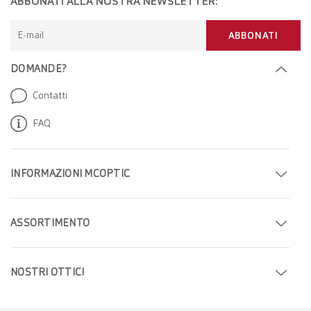
ABBONATI ALLA NOSTRA NEWSLETTER:
E-mail
ABBONATI
DOMANDE?
Contatti
FAQ
INFORMAZIONI MCOPTIC
Fissa un appuntamento
ASSORTIMENTO
Trova il tuo negozio
Occhiali
Azienda
NOSTRI OTTICI
Occhiali da sole
Carriera
Ottici a Ginevra
Lenti a contatto