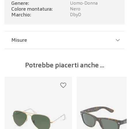
Genere:
Uomo-Donna
Colore montatura:
Nero
Marchio:
DbyD
Misure
Larghezza del ponte:
19 mm
Potrebbe piacerti anche ...
Larghezza della lente:
52 mm
Lunghezza dell'asta:
145 mm