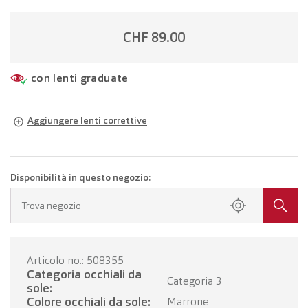
CHF 89.00
con lenti graduate
Aggiungere lenti correttive
Occhiali della propria gradazione
Occhiali con lenti monofocali
CHF 214.00
Disponibilità in questo negozio:
Fissa un appuntamento presso il tuo negozio.
Trova negozio
Occhiali con lenti progressive
CHF 414.00
Articolo no.: 508355
FISSI UN APPUNTAMENTO
Categoria occhiali da
Categoria 3
sole:
Colore occhiali da sole:
Marrone