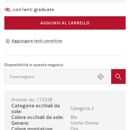
con lenti graduate
AGGIUNGI AL CARRELLO
Aggiungere lenti correttive
Occhiali della propria gradazione
Occhiali con lenti monofocali
CHF 336.00
Disponibilità in questo negozio:
Fissa un appuntamento presso il tuo negozio.
Trova negozio
Occhiali con lenti progressive
CHF 536.00
Articolo no.: 113328
FISSI UN APPUNTAMENTO
Categoria occhiali da
Categoria 2
sole:
Colore occhiali da sole:
Blu
Genere:
Uomo-Donna
Colore montatura:
Oro