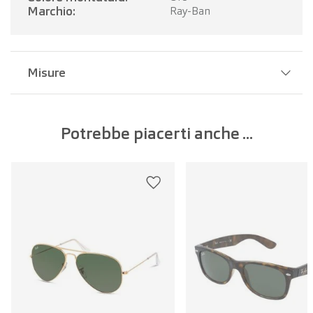
Marchio:
Ray-Ban
Misure
Larghezza del ponte:
14 mm
Potrebbe piacerti anche ...
Larghezza della lente:
58 mm
Lunghezza dell'asta:
135 mm