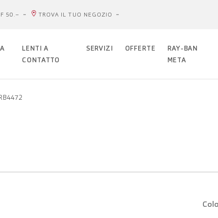
F 50.–
TROVA IL TUO NEGOZIO
DA
LENTI A
SERVIZI
OFFERTE
RAY-BAN
CONTATTO
META
0RB4472
Colo