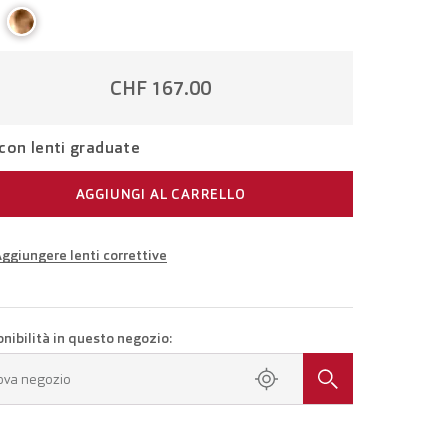
CHF 167.00
con lenti graduate
AGGIUNGI AL CARRELLO
ggiungere lenti correttive
iali della propria gradazione
Occhiali con lenti monofocali
CHF 292.00
onibilità in questo negozio:
a un appuntamento presso il tuo negozio.
ova negozio
Occhiali con lenti progressive
CHF 492.00