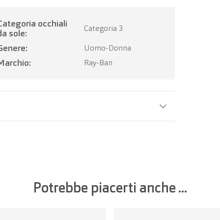
occhiali
Categoria 3
da sole:
Genere:
Uomo-Donna
Marchio:
Ray-Ban
Larghezza della lente:
51 mm
Potrebbe piacerti anche ...