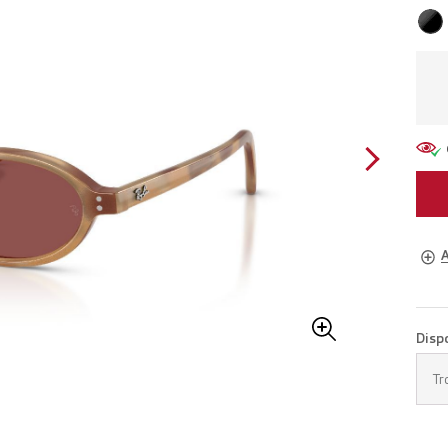
A
Occh
Disp
Fiss
Tr