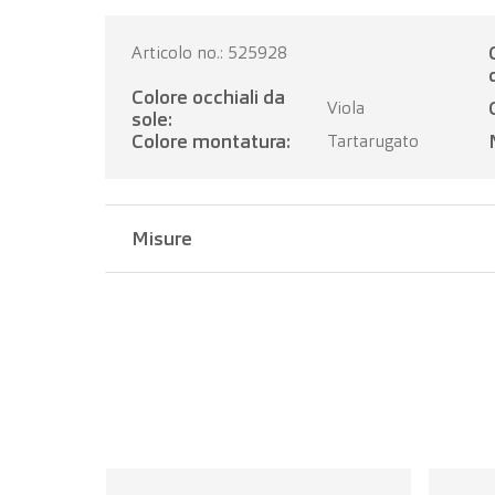
Categoria 
Articolo no.: 525928
Colore occhiali da
Viola
sole:
Colore montatura:
Tartarugato
Misure
Larghezza del ponte:
20 mm
Lunghezza dell'asta:
145 mm