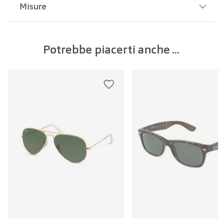
Misure
Larghezza del ponte:
99 mm
Potrebbe piacerti anche ...
Larghezza della lente:
39 mm
Lunghezza dell'asta:
123 mm