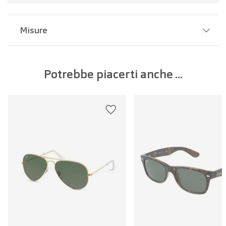
Misure
Larghezza del ponte:
16 mm
Potrebbe piacerti anche ...
Larghezza della lente:
57 mm
Lunghezza dell'asta:
145 mm