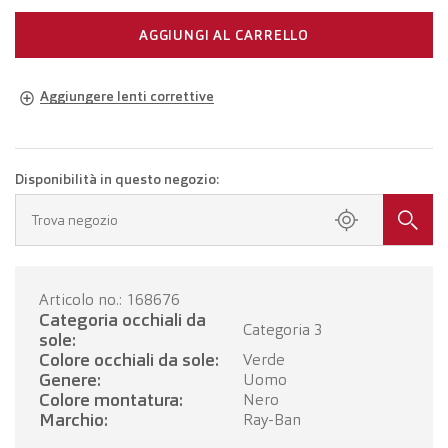
AGGIUNGI AL CARRELLO
Aggiungere lenti correttive
Occhiali della propria gradazione
Occhiali con lenti monofocali
CHF 356.00
Disponibilità in questo negozio:
Fissa un appuntamento presso il tuo negozio.
Trova negozio
Occhiali con lenti progressive
CHF 556.00
Articolo no.: 168676
FISSI UN APPUNTAMENTO
Categoria occhiali da
Categoria 3
sole:
Colore occhiali da sole:
Verde
Genere:
Uomo
Colore montatura:
Nero
Marchio:
Ray-Ban