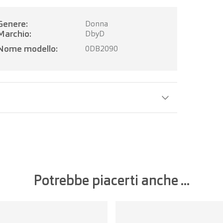
Genere:
Donna
Marchio:
DbyD
Nome modello:
0DB2090
Larghezza della lente:
51 mm
Potrebbe piacerti anche ...