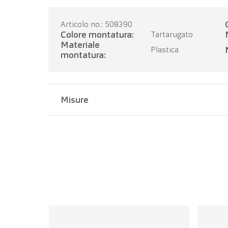
Articolo no.: 508390
Colore montatura:
Tartarugato
Materiale
Plastica
montatura:
Misure
Larghezza del ponte:
17 mm
Lunghezza dell'asta:
140 mm