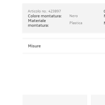
Articolo no.: 423897
Colore montatura:
Nero
Materiale
Plastica
montatura:
Misure
Larghezza del ponte:
15 mm
Lunghezza dell'asta:
138 mm