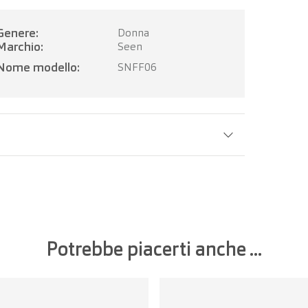
Genere:
Donna
Marchio:
Seen
Nome modello:
SNFF06
Larghezza della lente:
53 mm
Potrebbe piacerti anche ...