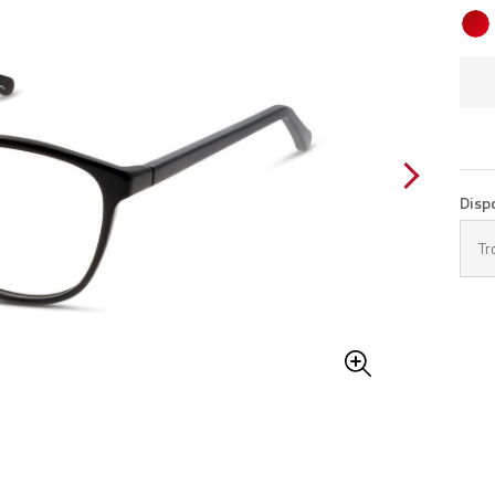
Disp
Tr