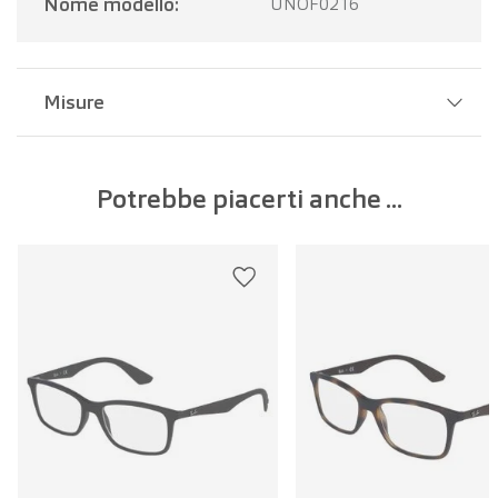
Nome modello:
UNOF0216
Misure
Larghezza del ponte:
18 mm
Potrebbe piacerti anche ...
Larghezza della lente:
50 mm
Lunghezza dell'asta:
140 mm