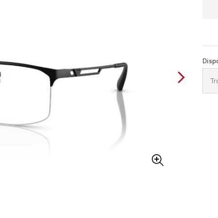
Disp
Tr