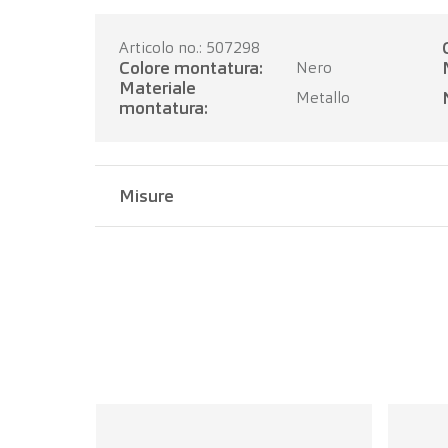
Articolo no.: 507298
Colore montatura:
Nero
Materiale
Metallo
montatura:
Misure
Larghezza del ponte:
18 mm
Lunghezza dell'asta:
145 mm