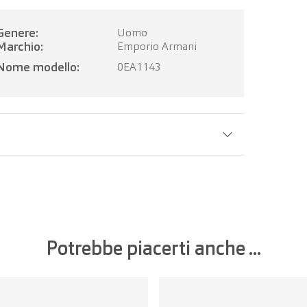
Genere:
Uomo
Marchio:
Emporio Armani
Nome modello:
0EA1143
Larghezza della lente:
55 mm
Potrebbe piacerti anche ...