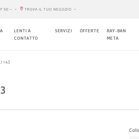
F 50.–
TROVA IL TUO NEGOZIO
DA
LENTI A
SERVIZI
OFFERTE
RAY-BAN
CONTATTO
META
A1143
43
Colo