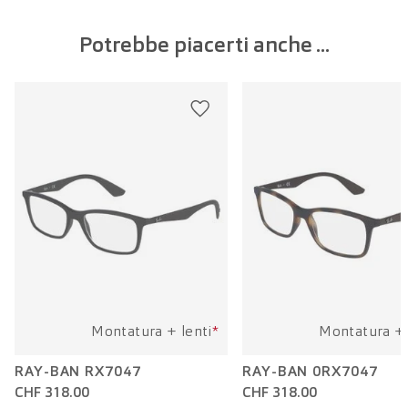
Larghezza del ponte:
17 mm
Potrebbe piacerti anche ...
Larghezza della lente:
53 mm
Lunghezza dell'asta:
145 mm
Montatura + lenti
*
Montatura + 
RAY-BAN RX7047
RAY-BAN 0RX7047
CHF 318.00
CHF 318.00