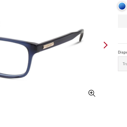
Disp
Tr