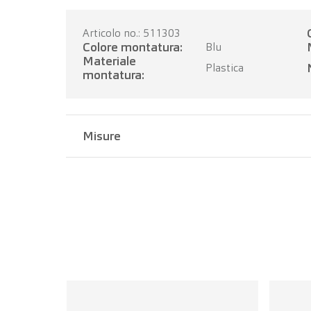
Articolo no.: 511303
Colore montatura:
Blu
Materiale
Plastica
montatura:
Misure
Larghezza del ponte:
19 mm
Lunghezza dell'asta:
145 mm