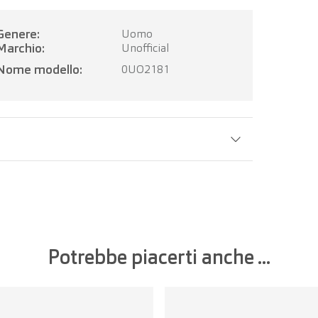
Genere:
Uomo
Marchio:
Unofficial
Nome modello:
0UO2181
Larghezza della lente:
56 mm
Potrebbe piacerti anche ...