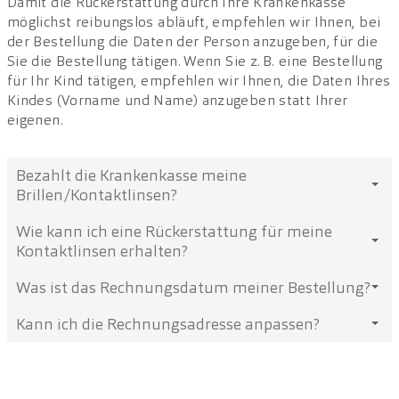
Damit die Rückerstattung durch Ihre Krankenkasse
möglichst reibungslos abläuft, empfehlen wir Ihnen, bei
der Bestellung die Daten der Person anzugeben, für die
Sehtest und Brillenrezept
Sie die Bestellung tätigen. Wenn Sie z. B. eine Bestellung
für Ihr Kind tätigen, empfehlen wir Ihnen, die Daten Ihres
Qualität und Service
Kindes (Vorname und Name) anzugeben statt Ihrer
eigenen.
Rückgabe und Garantie
Bezahlt die Krankenkasse meine
Zahlungsmöglichkeiten und Gutscheine
Brillen/Kontaktlinsen?
Wie kann ich eine Rückerstattung für meine
Versand und Versandkosten
Erwachsene haben grundsätzlich keinen Anspruch
Kontaktlinsen erhalten?
auf Beiträge an Sehhilfen aus der obligatorischen
Grundversicherung. In gewissen Fällen übernimmt
Was ist das Rechnungsdatum meiner Bestellung?
Liste der von den Labors eingestellten Artikel
Möchten Sie, dass die Krankenkasse Ihnen die
die Grundversicherung jedoch jährlich Kosten für
Kosten für Ihre Kontaktlinsen oder Ihre Brille
Brillen oder Linsen von Fr. 180.– bis Fr. 630.– pro
Kann ich die Rechnungsadresse anpassen?
McOptic Filiale: Das Rechnungsdatum entspricht
Liste der aktuell nicht lieferbaren Artikel
rückerstattet, schliessen Sie am besten eine
Auge (gemäss der Mittel- und Gegenständeliste
dem Datum, an dem die Rechnung bezahlt wird.
Zusatzversicherung ab. Zusatzversicherungen für
MiGeL).
Ja, Sie können Ihre Rechnungsadresse jederzeit in
McOptic Website: Das Rechnungsdatum
Brillen und Kontaktlinsen sind ab ungefähr Fr. 10.–
Um zu erfahren, ob Sie davon profitieren können,
Zahlung & Versand
Ihrem Kundenkonto anpassen. Sie finden die
entspricht dem Versanddatum, also dem Datum,
pro Monat erhältlich.
konsultieren Sie bitte die Mittel- und